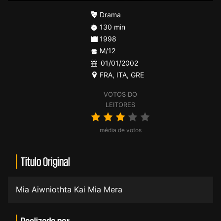
Drama
130 min
1998
M/12
01/01/2002
FRA
,
ITA
,
GRE
VOTOS DO
LEITORES
média de votos
Título Original
Mia Aiwniothta Kai Mia Mera