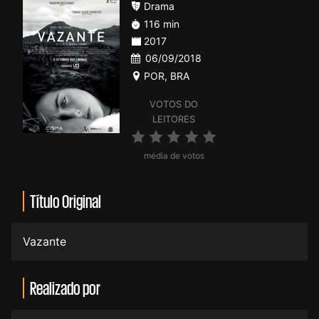
Drama
116 min
2017
06/09/2018
POR
,
BRA
VOTOS DO
LEITORES
média de votos
Título Original
Vazante
Realizado por