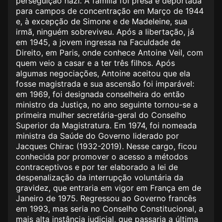
perseguição nazi. A família foi presa e deportada
para campos de concentração em Março de 1944
e, à excepção de Simone e de Madeleine, sua
irmã, ninguém sobreviveu. Após a libertação, já
em 1945, a jovem ingressa na Faculdade de
Direito, em Paris, onde conhece Antoine Veil, com
quem veio a casar e a ter três filhos. Após
algumas negociações, Antoine aceitou que ela
fosse magistrada e sua ascensão foi imparável:
em 1969, foi designada conselheira do então
ministro da Justiça, no ano seguinte tornou-se a
primeira mulher secretária-geral do Conselho
Superior da Magistratura. Em 1974, foi nomeada
ministra da Saúde do Governo liderado por
Jacques Chirac (1932-2019). Nesse cargo, ficou
conhecida por promover o acesso a métodos
contraceptivos e por ter elaborado a lei de
despenalização da interrupção voluntária da
gravidez, que entraria em vigor em França em de
Janeiro de 1975. Regressou ao Governo francês
em 1993, mas seria no Conselho Constitucional, a
mais alta instância judicial, que passaria a última