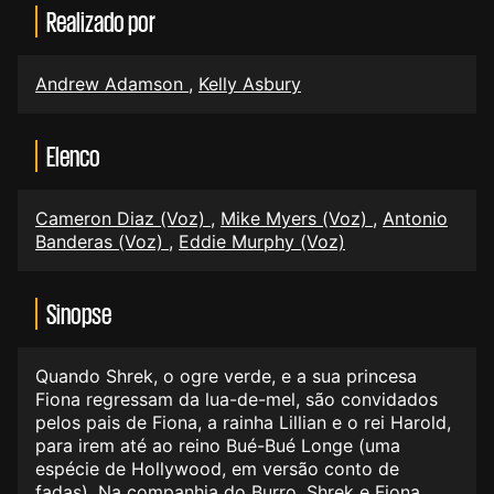
Realizado por
Andrew Adamson
,
Kelly Asbury
Elenco
Cameron Diaz (Voz)
,
Mike Myers (Voz)
,
Antonio
Banderas (Voz)
,
Eddie Murphy (Voz)
Sinopse
Quando Shrek, o ogre verde, e a sua princesa
Fiona regressam da lua-de-mel, são convidados
pelos pais de Fiona, a rainha Lillian e o rei Harold,
para irem até ao reino Bué-Bué Longe (uma
espécie de Hollywood, em versão conto de
fadas). Na companhia do Burro, Shrek e Fiona