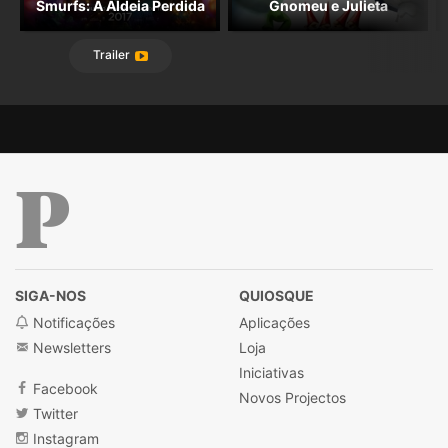
Smurfs: A Aldeia Perdida
Gnomeu e Julieta
Trailer
Público
SIGA-NOS
QUIOSQUE
Notificações
Aplicações
Newsletters
Loja
Iniciativas
Facebook
Novos Projectos
Twitter
Instagram