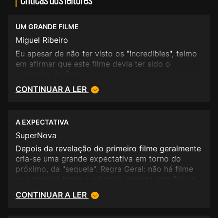
UM GRANDE FILME
Miguel Ribeiro
Eu apesar de não ter visto os "Incredibles", teimo
em afirmar que este filme devia ter sido o
vencedor do Óscar.
CONTINUAR A LER
A EXPECTATIVA
SuperNova
Depois da revelação do primeiro filme geralmente
cria-se uma grande expectativa em torno do
próximo, da "sequela". Regra Geral: não há filme
que consiga bater o primeiro quando este foi um
dos maiores êxitos de bilheteira do estilo, ano ou
CONTINUAR A LER
até mesmo de sempre. O "Shrek 2" é um deles.
Sujeitando-se à expectativa que o público criou,