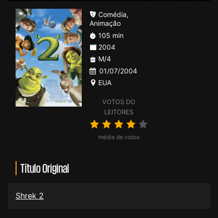
Comédia
,
Animação
105 min
2004
M/4
01/07/2004
EUA
VOTOS DO
LEITORES
média de votos
Título Original
Shrek 2