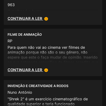
963
O melhor é o burro.
CONTINUAR A LER
FILME DE ANIMAÇÃO
RP
Para quem não vai ao cinema ver filmes de
animação porque não são o seu género, não
espere que este o faça mudar de opinião. Inserido
na sua categoria específica de filmes acredito que
seja um bom exemplar, mas numa visão mais
CONTINUAR A LER
global... A animação não era bilhante, nem tão
pouco a capacidade de fazer rir extraordinária,
apesar da pessoa desconhecida que estava ao
INVENÇÃO E CREATIVIDADE A RODOS
meu lado quase se ter lavado em lágrimas, coisa
que prefiro não compreender. Indicado para um
Nuno António
público mais infantil. O primeiro foi mais singular.
"Shrek 2" é um exercício cinematográfico de
qualidade superior e teria funcionado