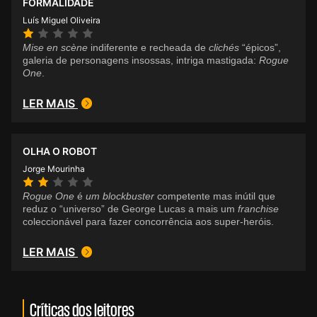
FORMALIDADE
Luís Miguel Oliveira
Mise en scène
indiferente e recheada de
clichés
“épicos”,
galeria de personagens insossas, intriga mastigada:
Rogue
One
.
LER MAIS
OLHA O ROBOT
Jorge Mourinha
Rogue One
é
um blockbuster
competente mas inútil que
reduz o “universo” de George Lucas a mais um
franchise
coleccionável para fazer concorrência aos super-heróis.
LER MAIS
Críticas dos leitores