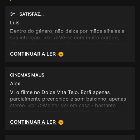
3* - SATISFAZ...
Luis
Dentro do género, não deixa por mãos alheias a
sua intenção...<br />Vê-se com muito agrado,
criando alguma expectativa ao longo do mesmo.
CONTINUAR A LER
CINEMAS MAUS
Alex
Vi o filme no Dolce Vita Tejo. Ecrã apenas
parcialmente preenchido e som baixinho, apenas
stereo. <br />Melhor ver em casa - bastante
melhor e mais barato. <br />Ainda por cima o
filme não é muito melhor - preferível fazer uma
CONTINUAR A LER
série de tv com estes "pormenores".