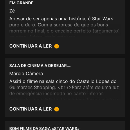
EM GRANDE
Zé
Apesar de ser apenas uma história, é Star Wars
puro e duro. Com a surpresa de que os bons
morrem no final, e o encaixe perfeito (argumento)
na saga. Adorei mais uma vez.
CONTINUAR A LER
SALA DE CINEMA A DESEJAR....
Márcio Câmera
Assiti o filme na sala cinco do Castello Lopes do
Guimarães Shopping. <br />Para além de uma luz
de emergência incomoda no canto inferior
esquerdo, a qualidade da imagem deixou muito a
desejar....
CONTINUAR A LER
BOM FILME DA SAGA «STAR WARS»