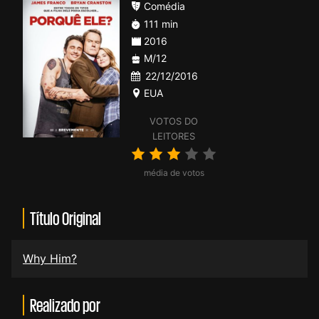
Comédia
111 min
2016
M/12
22/12/2016
EUA
VOTOS DO
LEITORES
média de votos
Título Original
Why Him?
Realizado por