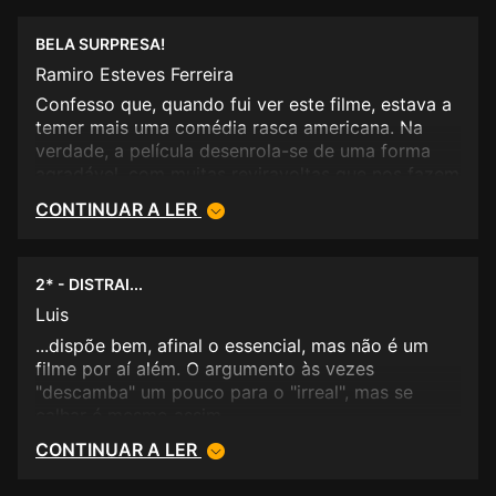
BELA SURPRESA!
Ramiro Esteves Ferreira
Confesso que, quando fui ver este filme, estava a
temer mais uma comédia rasca americana. Na
verdade, a película desenrola-se de uma forma
agradável, com muitas reviravoltas que nos fazem
soltar umas valentes gargalhadas, sendo ao
CONTINUAR A LER
mesmo tempo uma comédia romântica
enternecedora. Portanto, cerca de duas horas,
realmente bem passadas.
2* - DISTRAI...
Luis
...dispõe bem, afinal o essencial, mas não é um
filme por aí além. O argumento às vezes
"descamba" um pouco para o "irreal", mas se
calhar é mesmo assim...
CONTINUAR A LER