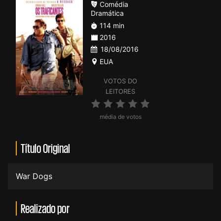
Comédia
Dramática
114 min
2016
18/08/2016
EUA
VOTOS DO
LEITORES
média de votos
Título Original
War Dogs
Realizado por