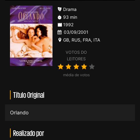
Drama
93 min
1992
03/09/2001
GB
,
RUS
,
FRA
,
ITA
VOTOS DO
LEITORES
média de votos
Título Original
Orlando
Realizado por