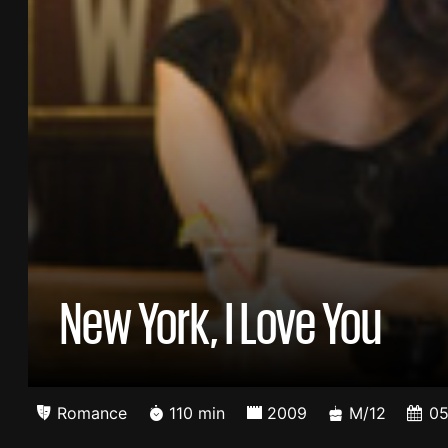
New York, I Love You
Romance
110 min
2009
M/12
05