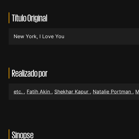
Título Original
New York, I Love You
Realizado por
etc.
,
Fatih Akin
,
Shekhar Kapur
,
Natalie Portman
,
M
Sinopse