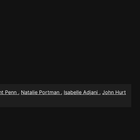
ht Penn
,
Natalie Portman
,
Isabelle Adjani
,
John Hurt