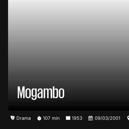
Mogambo
Drama
107 min
1953
09/03/2001