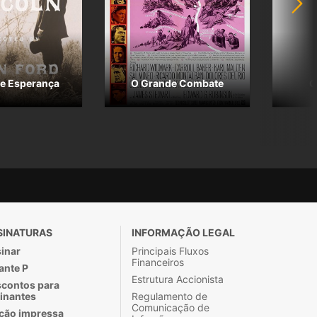
e Esperança
O Grande Combate
O
SINATURAS
INFORMAÇÃO LEGAL
inar
Principais Fluxos
Financeiros
ante P
Estrutura Accionista
contos para
inantes
Regulamento de
Comunicação de
ção impressa