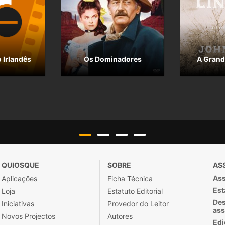
 Irlandês
Os Dominadores
A Grand
QUIOSQUE
SOBRE
AS
Ass
Aplicações
Ficha Técnica
Est
Loja
Estatuto Editorial
Des
Iniciativas
Provedor do Leitor
ass
Novos Projectos
Autores
Edi