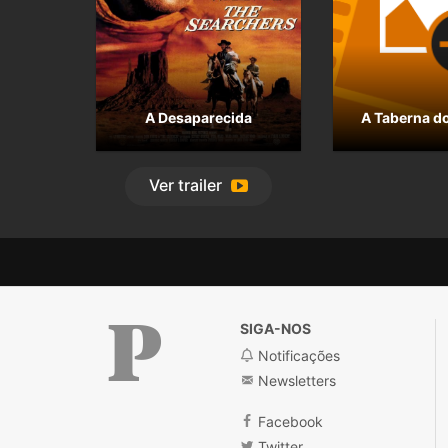
A Desaparecida
A Taberna do
Ver
trailer
SIGA-NOS
Notificações
Newsletters
Público
Facebook
Twitter