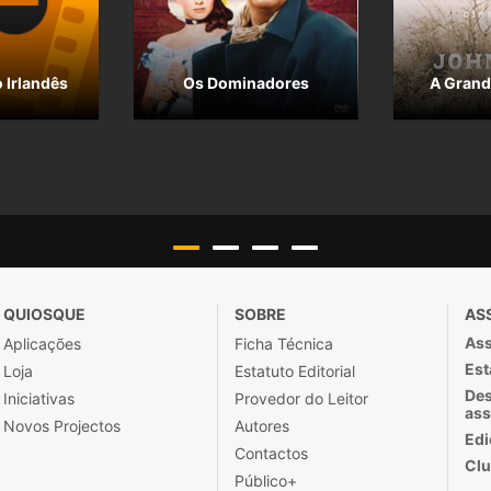
 Irlandês
Os Dominadores
A Grand
QUIOSQUE
SOBRE
AS
Ass
Aplicações
Ficha Técnica
Est
Loja
Estatuto Editorial
Des
Iniciativas
Provedor do Leitor
ass
Novos Projectos
Autores
Edi
Contactos
Clu
Público+