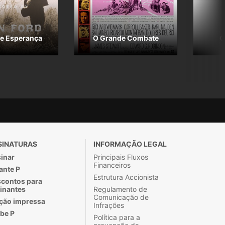
e Esperança
O Grande Combate
O
SINATURAS
INFORMAÇÃO LEGAL
inar
Principais Fluxos
Financeiros
ante P
Estrutura Accionista
contos para
inantes
Regulamento de
Comunicação de
ção impressa
Infrações
be P
Política para a