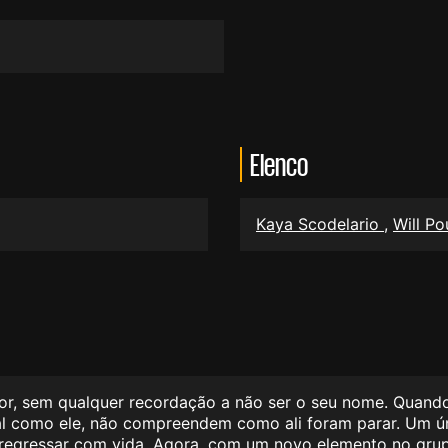
Elenco
Kaya Scodelario
,
Will Po
or, sem qualquer recordação a não ser o seu nome. Quand
l como ele, não compreendem como ali foram parar. Um úni
regressar com vida. Agora, com um novo elemento no grup