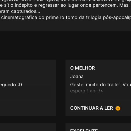
sítio inóspito e regressar ao lugar onde pertencem. Mas, p
 foram capturados…
inematográfica do primeiro tomo da trilogia pós-apocalípt
O MELHOR
Joana
segundo :D
Gostei muito do trailer. V
espero!! <br />
CONTINUAR A LER
EXCELENTE