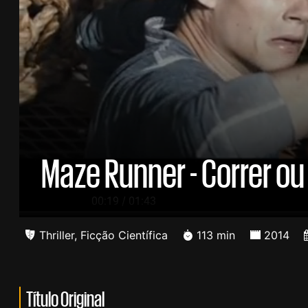
Maze Runner - Correr ou
/
00:20
01:43
Thriller
,
Ficção Científica
113 min
2014
Título Original