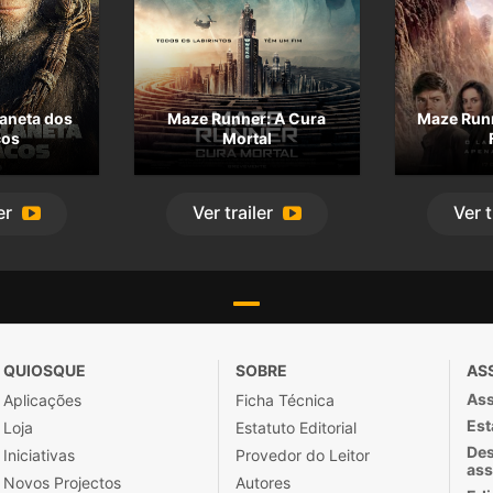
laneta dos
Maze Runner: A Cura
Maze Runn
cos
Mortal
er
Ver
trailer
Ver
t
QUIOSQUE
SOBRE
AS
Ass
Aplicações
Ficha Técnica
Est
Loja
Estatuto Editorial
Des
Iniciativas
Provedor do Leitor
ass
Novos Projectos
Autores