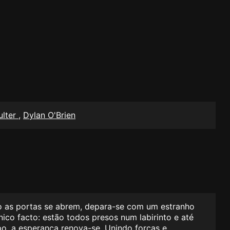
ulter
,
Dylan O'Brien
o as portas se abrem, depara-se com um estranho
co facto: estão todos presos num labirinto e até
o, a esperança renova-se. Unindo forças e