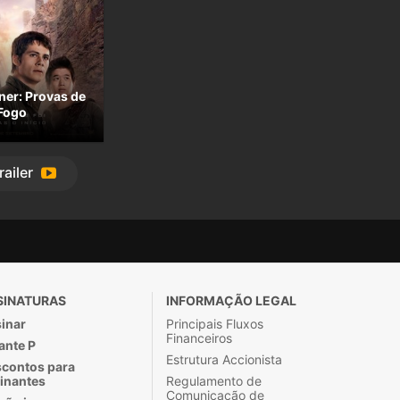
er: Provas de
Fogo
railer
SINATURAS
INFORMAÇÃO LEGAL
inar
Principais Fluxos
Financeiros
ante P
Estrutura Accionista
contos para
inantes
Regulamento de
Comunicação de