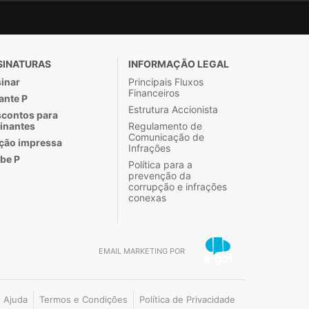
SINATURAS
INFORMAÇÃO LEGAL
inar
Principais Fluxos
Financeiros
ante P
Estrutura Accionista
contos para
inantes
Regulamento de
Comunicação de
ção impressa
Infrações
be P
Política para a
prevenção da
corrupção e infrações
conexas
EMAIL MARKETING POR
Ajuda
Termos e Condições
Política de Privacidade