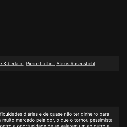
e Kiberlain
,
Pierre Lottin
,
Alexis Rosenstiehl
ficuldades diárias e de quase não ter dinheiro para
m muito marcado pela dor, o que o tornou pessimista
contro a oportunidade de se valerem um ao outro e