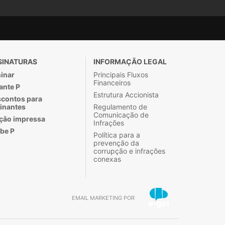
SINATURAS
INFORMAÇÃO LEGAL
inar
Principais Fluxos
Financeiros
ante P
Estrutura Accionista
contos para
inantes
Regulamento de
Comunicação de
ção impressa
Infrações
be P
Política para a
prevenção da
corrupção e infrações
conexas
EMAIL MARKETING POR