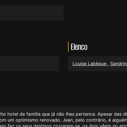
Elenco
Louise Labèque
,
Sandrin
ho hotel de família que já não lhes pertence. Apesar das di
 com um optimismo renovado. Jean, pelo contrário, é algué
caso faz os seus destinos cruzarem-se, os dois vêem no en