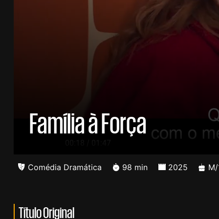
Família à Força
/
00:19
01:47
Comédia Dramática
98 min
2025
M/
Título Original