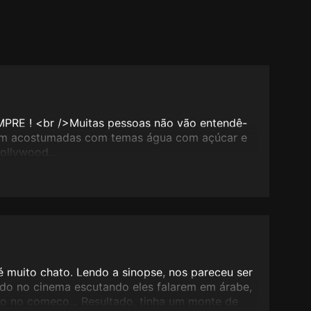
MPRE ! <br />Muitas pessoas não vão entendê-
rem acostumadas com temas água com açúcar e
ollywood...
é muito chato. Lendo a sinopse, nos pareceu ser
ado no cinema escutando eles falarem em árabe,
o no começo... Resultado, tinha um monte de