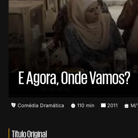
E Agora, Onde Vamos?
/
00:20
01:56
Comédia Dramática
110 min
2011
M/
Título Original