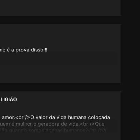
me é a prova disso!!!
LIGIÃO
 amor.<br />O valor da vida humana colocada
uem é mulher e geradora de vida.<br />Que
ligião quando somos apenas humanos?<br />A