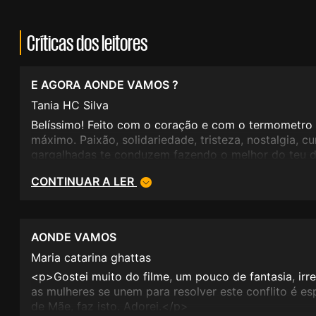
Críticas dos leitores
E AGORA AONDE VAMOS ?
Tania HC Silva
Belíssimo! Feito com o coração e com o termometro 
máximo. Paixão, solidariedade, tristeza, nostalgia, c
gargalhadas te conduzem fazendo o melhor do teu dia
vontade vivenciar tudo de novo....<br />As mulheres, 
CONTINUAR A LER
chilicando na troca de crenças é imperdivel ! Já vi 
AONDE VAMOS
Maria catarina ghattas
<p>Gostei muito do filme, um pouco de fantasia, irr
as mulheres se unem para resolver este conflito é e
de Mãe, faz isto. Adorei.</p>