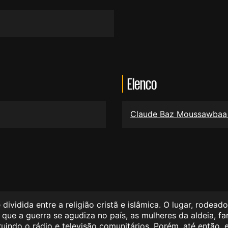
Elenco
Claude Baz Moussawba
vidida entre a religião cristã e islâmica. O lugar, rodead
ue a guerra se agudiza no país, as mulheres da aldeia, fart
indo o rádio e televisão comunitários. Porém, até então, e