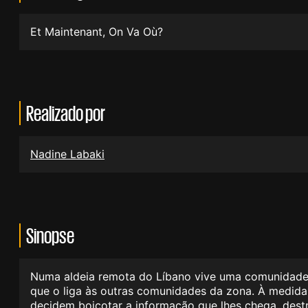
Et Maintenant, On Va Où?
Realizado por
Nadine Labaki
Sinopse
Numa aldeia remota do Líbano vive uma comunidade di
que o liga às outras comunidades da zona. À medida q
decidem boicotar a informação que lhes chega, destru