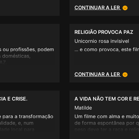
gente dormindo</p>
CONTINUAR A LER
RELIGIÃO PROVOCA PAZ
Unicornio rosa invisivel
s ou profissões, podem
... e como provoca, este fil
 domésticas,
PAZ.
CONTINUAR A LER
A E CRISE.
A VIDA NÃO TEM COR E RE
Matilde
e para a transformação
Um filme com alma e muito
alidade, e, num
de forma espontânea por q
dade local para
peso deve ter a raça e re
nstituem um todo
não perder.