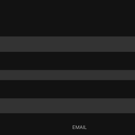
"sketches musicais"), na qu
dos conflitos (uma parábol
aquelas que eclodem por e
paz perpetuado pelas "mul
EMAIL