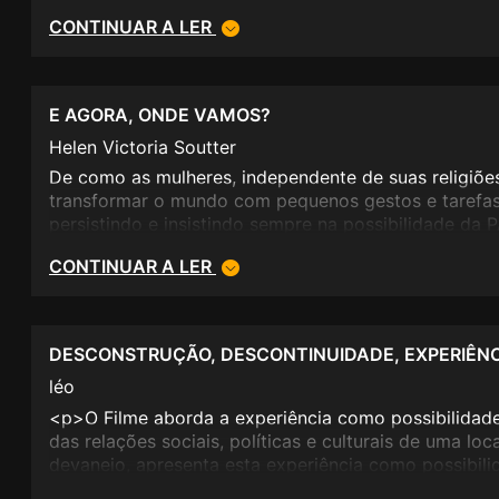
CONTINUAR A LER
E AGORA, ONDE VAMOS?
Helen Victoria Soutter
De como as mulheres, independente de suas religiõe
transformar o mundo com pequenos gestos e tarefas
persistindo e insistindo sempre na possibilidade da 
CONTINUAR A LER
DESCONSTRUÇÃO, DESCONTINUIDADE, EXPERIÊNCI
léo
<p>O Filme aborda a experiência como possibilidad
das relações sociais, políticas e culturais de uma loc
devaneio, apresenta esta experiência como possibili
alteração de relações estruturais. As suas partes co