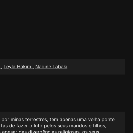
a
,
Leyla Hakim
,
Nadine Labaki
o por minas terrestres, tem apenas uma velha ponte
as de fazer o luto pelos seus maridos e filhos,
 apesar das divergências religiosas, os seus