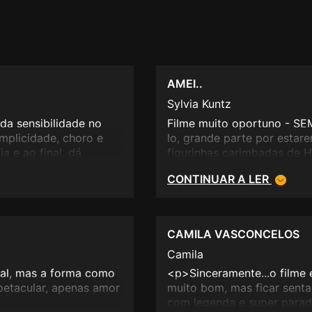
AMEI..
Sylvia Kuntz
da sensibilidade no
Filme muito oportuno - SE
umplicidade, choro e
lo, grande parte por esta
 e ao final, dá
figurinhas carimbadas de H
rochas de equilibrio,
CONTINUAR A LER
umas 30 vezes.
CAMILA VASCONCELOS
Camila
eal, mas a forma como
<p>Sinceramente...o filme 
spetacular, apenas amor
muito bom, mas ficar sent
com legenda e super parad