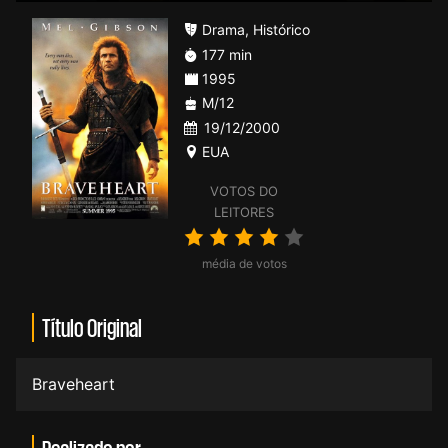
Drama
,
Histórico
177 min
1995
M/12
19/12/2000
EUA
VOTOS DO
LEITORES
média de votos
Título Original
Braveheart