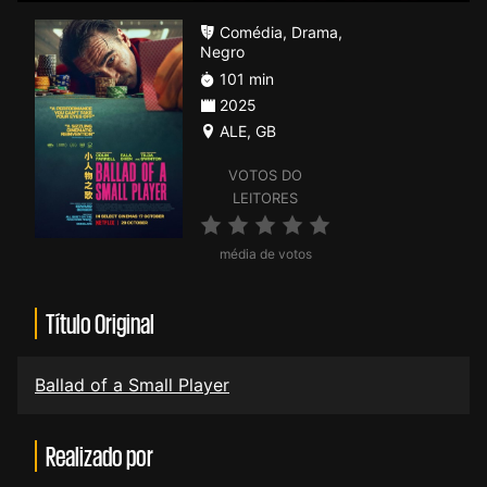
Comédia
,
Drama
,
Negro
101 min
2025
ALE
,
GB
VOTOS DO
LEITORES
média de votos
Título Original
Ballad of a Small Player
Realizado por