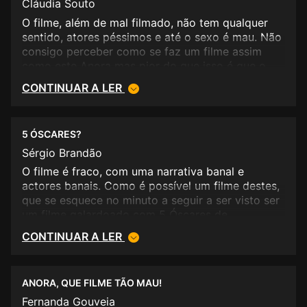
A ver, com olhos de VER!
Cláudia Souto
O filme, além de mal filmado, não tem qualquer
sentido, atores péssimos e até o sexo é mau. Não
consigo perceber como se faz um filme assim
como este Anora mas pior do que isso é que o
filme foi considerado o melhor. Sinais dos tempos
CONTINUAR A LER
pois o mundo está como o filme: doente.
Os Óscares e as suas farsas. Não saiam de casa
5 ÓSCARES?
para perder 2 horas por favor.
Sérgio Brandão
O filme é fraco, com uma narrativa banal e
actores banais. Como é possível um filme destes,
que se esquece no minuto a seguir a ser visto ser
um filme galardoado com 5 Óscares de
Hollywood? O cinema americano está em
CONTINUAR A LER
decadência e os Óscares são apenas um grande
"lobby" pago pelas produtoras e pelas empresas
de marketing. Vergonhoso.
ANORA, QUE FILME TÃO MAU!
Fernanda Gouveia