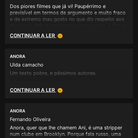
Dos piores filmes que já vi! Paupérrimo e
previsível em termos de argumento e muito fraco
e de extremo mau gosto no que diz respeito aos
discursos. Não compreendo como ganha o Óscar
de melhor filme num ano em que até houve bons
CONTINUAR A LER
candidatos. É triste!
ANORA
Ulda camacho
Um texto pobre, e péssimos autores.
CONTINUAR A LER
ANORA
Fernando Oliveira
Anora, quer que lhe chamem Ani, é uma stripper
num clube em Brooklyn. Porque fala russo, uma