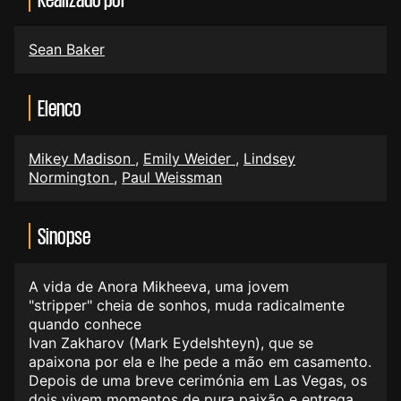
Sean Baker
Elenco
Mikey Madison
,
Emily Weider
,
Lindsey
Normington
,
Paul Weissman
Sinopse
A vida de Anora Mikheeva, uma jovem
"stripper" cheia de sonhos, muda radicalmente
quando conhece
Ivan Zakharov (Mark Eydelshteyn), que se
apaixona por ela e lhe pede a mão em casamento.
Depois de uma breve cerimónia em Las Vegas, os
dois vivem momentos de pura paixão e entrega.