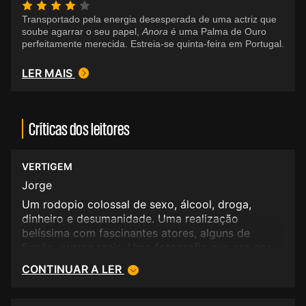
Transportado pela energia desesperada de uma actriz que
soube agarrar o seu papel,
Anora
é uma Palma de Ouro
perfeitamente merecida. Estreia-se quinta-feira em Portugal.
LER MAIS
Críticas dos leitores
VERTIGEM
Jorge
Um rodopio colossal de sexo, álcool, droga,
dinheiro e desumanidade. Uma realização
belíssima com fascinantes atores, alguns de
ficção, outros reais. Uma fotografia que ora nos
fere, ora nos encanta. Duas horas de puro prazer
CONTINUAR A LER
e deleite e também esse doloroso arrependimento
de sermos humanos. Óscares muito bem
entregues.