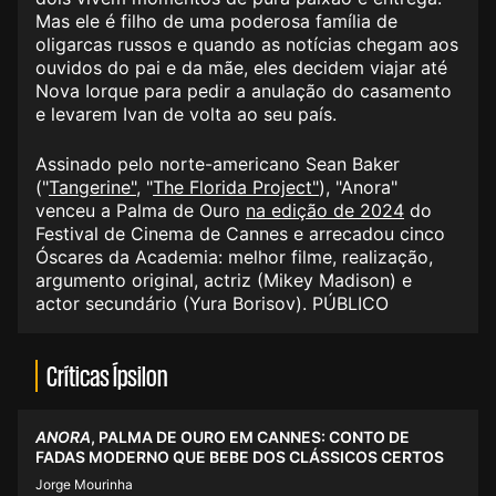
Mas ele é filho de uma poderosa família de
oligarcas russos e quando as notícias chegam aos
ouvidos do pai e da mãe, eles decidem viajar até
Nova Iorque para pedir a anulação do casamento
e levarem Ivan de volta ao seu país.
Assinado pelo norte-americano Sean
Bake
r
("
Tangerine
"
, "
The Florida Project
"
),
"Anora"
venceu a
Palma de Ouro
na edição de 2024
do
Festival de Cinema de Cannes e arrecadou cinco
Óscares da Academia: melhor filme, realização,
argumento original, actriz (Mikey Madison) e
actor secundário (Yura Borisov). PÚBLICO
Críticas Ípsilon
ANORA
, PALMA DE OURO EM CANNES: CONTO DE
FADAS MODERNO QUE BEBE DOS CLÁSSICOS CERTOS
Jorge Mourinha