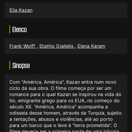
Elia Kazan
Elenco
Frank Wolff
,
Stathis Giallelis
,
Elena Karam
Sinopse
Com "América, América", Kazan entra num novo
ciclo da sua obra. O filme começa por ser um
romance para o qual Kazan se inspirou na vida do
tio, emigrante grego para os EUA, no começo do
século XX. "América, América" acompanha a
odisseia desse homem, através da Turquia, sujeito
a tentações, abusos e violências, até ao porto
para um barco que o leve à "terra prometida". O
filme deveria ser a primeira parte de uma trilogia