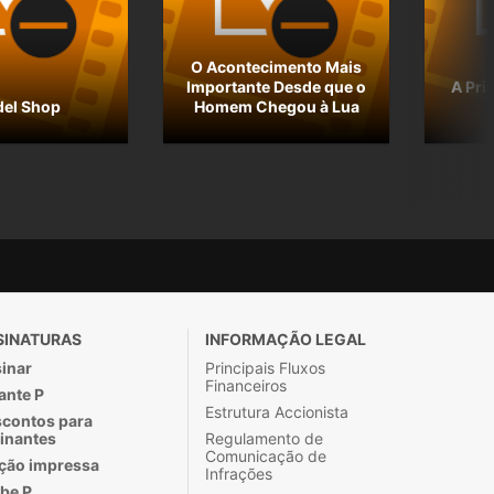
O Acontecimento Mais
Importante Desde que o
A Pri
el Shop
Homem Chegou à Lua
SINATURAS
INFORMAÇÃO LEGAL
inar
Principais Fluxos
Financeiros
ante P
Estrutura Accionista
contos para
inantes
Regulamento de
Comunicação de
ção impressa
Infrações
be P