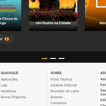
e Chuva de
urgo
Um Quarto na Cidade
Mod
er
QUIOSQUE
SOBRE
AS
Ass
Aplicações
Ficha Técnica
Est
Loja
Estatuto Editorial
Des
Iniciativas
Provedor do Leitor
ass
Novos Projectos
Autores
Edi
Contactos
Clu