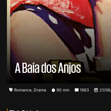
A Baía dos Anjos
Romance
,
Drama
90 min
1963
21/06