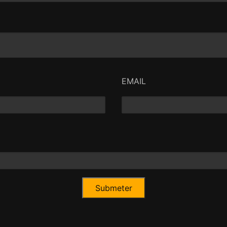
orte que o vício, que o
e salva, mas numa nota
lo filme.
EMAIL