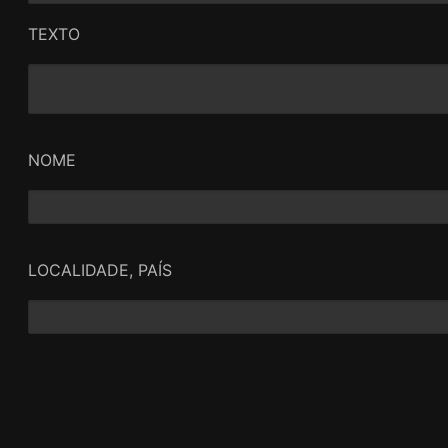
enrolar, a pronunciar que o amor pode não ser mais f
amor pode não ser suficiente para salvar. Neste film
TEXTO
dissonante, um inesperado impulso de Jackie. Um be
NOME
LOCALIDADE, PAÍS