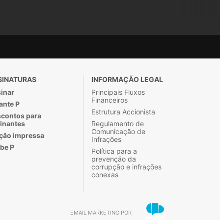
SINATURAS
INFORMAÇÃO LEGAL
inar
Principais Fluxos
Financeiros
ante P
Estrutura Accionista
contos para
inantes
Regulamento de
Comunicação de
ção impressa
Infrações
be P
Política para a
prevenção da
corrupção e infrações
conexas
EMAIL MARKETING POR