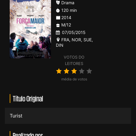
Drama
120 min
2014
M/12
07/05/2015
FRA
,
NOR
,
SUE
,
DIN
VOTOS DO
LEITORES
média de votos
Título Original
Turist
Realizado por