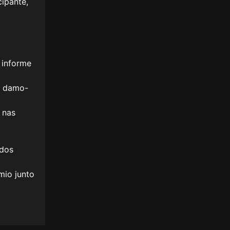
cipante,
 informe
, damo-
 nas
ados
mio junto