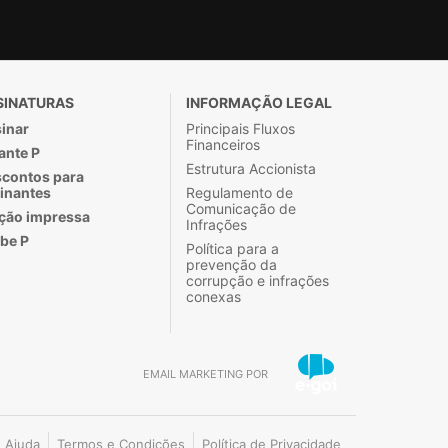
SINATURAS
INFORMAÇÃO LEGAL
inar
Principais Fluxos
Financeiros
ante P
Estrutura Accionista
contos para
inantes
Regulamento de
Comunicação de
ção impressa
Infrações
be P
Política para a
prevenção da
corrupção e infrações
conexas
EMAIL MARKETING POR
Ajuda
Termos e Condições
Política de Privacidade