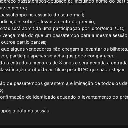
endereço
passatempos@publico.pt
, incluindo nome do parti
ue concorre;
 passatempo no assunto do seu e-mail;
indicações sobre o levantamento do prémio;
apenas será admitida uma participação por leitor/email/CC;
o vença mais do que um passatempo para a mesma sessão
 outros participantes;
 que alguns vencedores não chegam a levantar os bilhetes
 favor, participe apenas se acha que pode comparecer;
ida a entrada a menores de 3 anos e será negada a entrada
classificação atribuída ao filme pela IGAC que não estejam
ação de passatempos garantem a eliminação de todos os d
o;
confirmação de identidade aquando o levantamento do pré
s após a data da sessão.