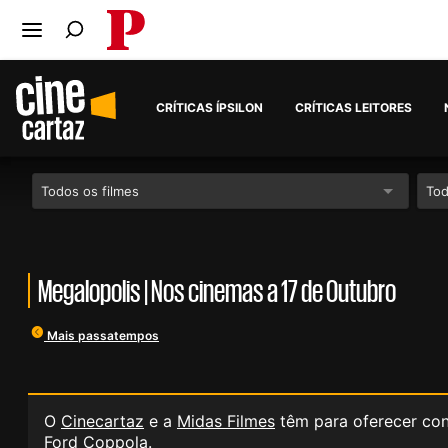
PÚBLICO
Ir para o conteúdo
Ir para navegação principal
Pesquise no Público
CRÍTICAS ÍPSILON
CRÍTICAS LEITORES
Todos os filmes
Tod
Megalopolis | Nos cinemas a 17 de Outubro
Mais passatempos
O
Cinecartaz
e a
Midas Filmes
têm para oferecer conv
Ford Coppola.