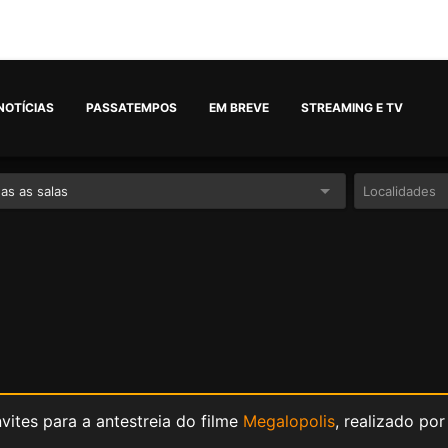
NOTÍCIAS
PASSATEMPOS
EM BREVE
STREAMING E TV
as as salas
ites para a antestreia do filme
Megalopolis
, realizado por