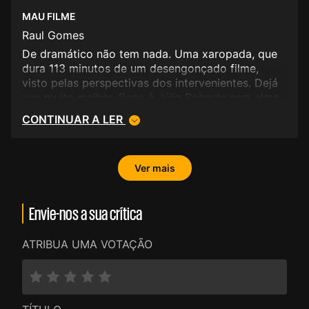
MAU FILME
Raul Gomes
De dramático não tem nada. Uma xaropada, que
dura 113 minutos de um desengonçado filme,
visto pelas perspectivas dos intervenientes. Dejá
vue muito melhor. Pena é Júlia Roberts sem alma
nem chama, que infelizmente se compara a Owen
CONTINUAR A LER
Wilson.
Ver mais
Envie-nos a sua crítica
ATRIBUA UMA VOTAÇÃO