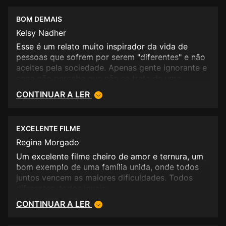
BOM DEMAIS
Kelsy Nadher
Esse é um relato muito inspirador da vida de
pessoas que sofrem por serem "diferentes" e não
aceites pela sociedade. Apenas gente ignorante e
cega não percebe que não se trata de uma
imitação, mas sim uma inovação.
CONTINUAR A LER
EXCELENTE FILME
Regina Morgado
Um excelente filme cheiro de amor e ternura, um
bom exemplo de uma família unida, onde todos
juntos vencem as maiores dificuldades. Todos
diferentes, todos iguais.
CONTINUAR A LER