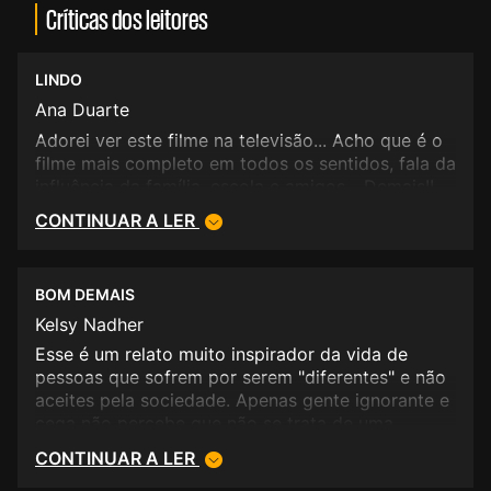
Críticas dos leitores
LINDO
Ana Duarte
Adorei ver este filme na televisão... Acho que é o
filme mais completo em todos os sentidos, fala da
influência da família, escola e amigos... Demais!!
CONTINUAR A LER
BOM DEMAIS
Kelsy Nadher
Esse é um relato muito inspirador da vida de
pessoas que sofrem por serem "diferentes" e não
aceites pela sociedade. Apenas gente ignorante e
cega não percebe que não se trata de uma
imitação, mas sim uma inovação.
CONTINUAR A LER