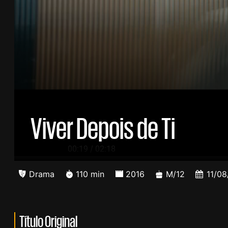
Viver Depois de Ti
/
00:20
02:18
Drama
110 min
2016
M/12
11/08
Título Original