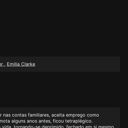
er
,
Emilia Clarke
r nas contas familiares, aceita emprego como
mota alguns anos antes, ficou tetraplégico.
la vida, tornando-se deprimido, fechado em si mesmo