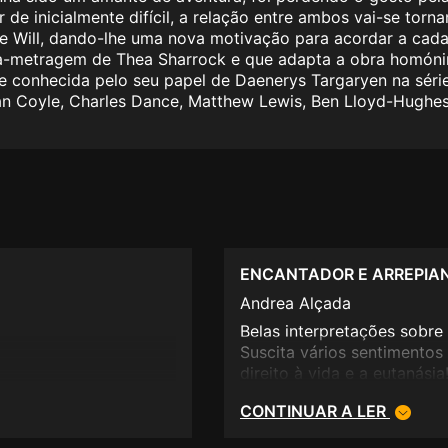
de inicialmente difícil, a relação entre ambos vai-se torna
de Will, dando-lhe uma nova motivação para acordar a cad
ga-metragem de Thea Sharrock e que adapta a obra homóni
e conhecida pelo seu papel de Daenerys Targaryen na série
an Coyle, Charles Dance, Matthew Lewis, Ben Lloyd-Hughe
ENCANTADOR E ARREPIA
Andrea Alçada
Belas interpretações sobr
Suscita vários sentimentos
direito à vida e a eutanásia
CONTINUAR A LER