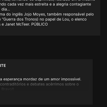
ndo cada vez mais estreita e a alegria contagiante
a dia…
ma do inglês Jojo Moyes, também responsável pelo
 “Guerra dos Tronos) no papel de Lou, o elenco
s e Janet McTeer. PÚBLICO
NTE
e a esperança mordaz de um amor impossível.
 contraditórios e debates acérrimos sobre o
! Bravo!!