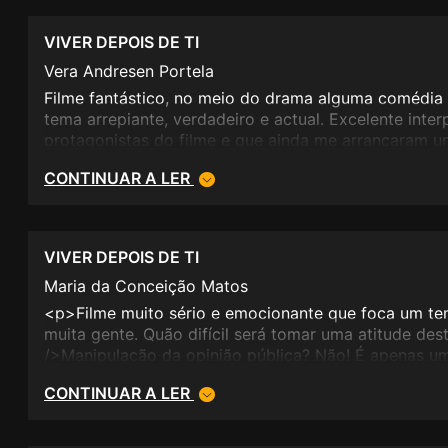
VIVER DEPOIS DE TI
Vera Andresen Portela
Filme fantástico, no meio do drama alguma comédi
tema arrepiante, verdadeiro e actual. Excelente inte
protagonistas do filme e que ainda me arrancaram u
CONTINUAR A LER
VIVER DEPOIS DE TI
Maria da Conceição Matos
<p>Filme muito sério e emocionante que foca um te
muita gente. Quão difícil será tomar uma atitude de
/>Manipulação da opinião pública? Não! É apenas um
para muitos é impensável aceitar/discutir. </p><p>P
CONTINUAR A LER
Excelente.</p>