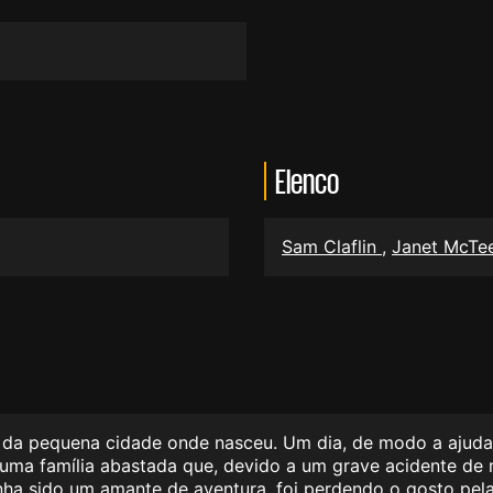
Elenco
Sam Claflin
,
Janet McTe
u da pequena cidade onde nasceu. Um dia, de modo a ajuda
de uma família abastada que, devido a um grave acidente de 
tinha sido um amante de aventura, foi perdendo o gosto pe