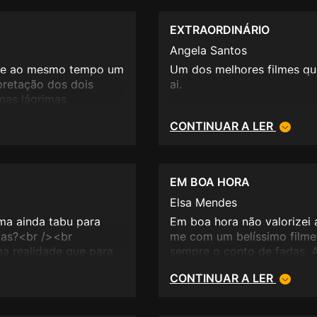
EXTRAORDINÁRIO
Angela Santos
a e ao mesmo tempo um
Um dos melhores filmes que 
rpretação dos dois
ai.
mas lágrimas.
CONTINUAR A LER
EM BOA HORA
Elsa Mendes
ma ainda tabu para
Em boa hora não valorizei 
stas?<br /><br
me com um belíssimo filme.
a realidade que para
sempre o conto de fadas. 
ara ver de novo.
e a interpretação da atriz
CONTINUAR A LER