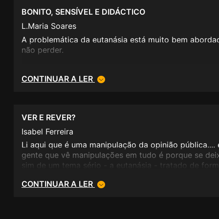
BONITO, SENSÍVEL E DIDÁCTICO
L.Maria Soares
A problemática da eutanásia está muito bem aborda
não perder.
CONTINUAR A LER
VER E REVER?
Isabel Ferreira
Li aqui que é uma manipulação da opinião pública.... e
gente que vê manipulações em tudo é porque se deix
sim de um tema sério - a eutanásia - tratado de for
e com bom gosto. O filme assenta nas costas da act
CONTINUAR A LER
dela! Nada nos é imposto quando temos capacidade 
que escreve "muito maus" acha que verosímil seria 
romance impossível. Mas a vida é cruel, mesmo que 
filme muito bonito.