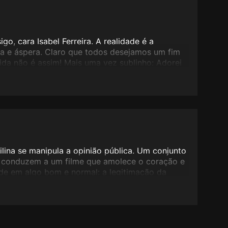
o, cara Isabel Ferreira. A realidade é a
ra e áspera. Claro que todos desejamos um fim
vida não é assim! Mais uma vez sublinho: Adorei
lina se manipula a opinião pública. Um conjunto
 conduzem a um filme que amolece o coração e
de em algo bom e normal: a legitimação da
uma paixão possível, mas difícil de acontecer;
te altera o comportamento do protagonista,
(uma escalabrosa contradição); o ambiente
 antecâmara da morte; depois de consumada a
 e a vida normal retomada em Paris. Um colossal