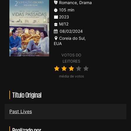
Romance
,
Drama
105 min
2023
M/12
08/02/2024
Coreia do Sul
,
EUA
VOTOS DO
LEITORES
média de votos
Título Original
Past Lives
Realizado por