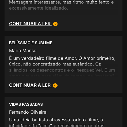
Mensagem interessante, mas ritmo muito lento e
excessivamente idealizado.
CONTINUAR A LER
BELÍSSIMO E SUBLIME
Maria Manso
É um verdadeiro filme de Amor. O Amor primeiro,
único, não concretizado mas autêntico. Os
silêncios, os desencontros e o inesquecível. É um
amor que está para além do tempo, da "matéria"
(que mata os verdadeiros amores) intocáveis e
CONTINUAR A LER
por isso sempre lembrados. É o amor que
permanece para sempre, porque não foi gasto,
deteriorado. Sim, é Platónico e imenso. É belo.
VIDAS PASSADAS
Fernando Oliveira
Boas representações... é o sublime que nos toca
na alma, como o romance "O Amor nos tempos de
Uma ideia budista atravessa todo o filme, a
cólera" de Gabriel Garcia Marquez.
infinidade da “alma”, a renascimento noutras