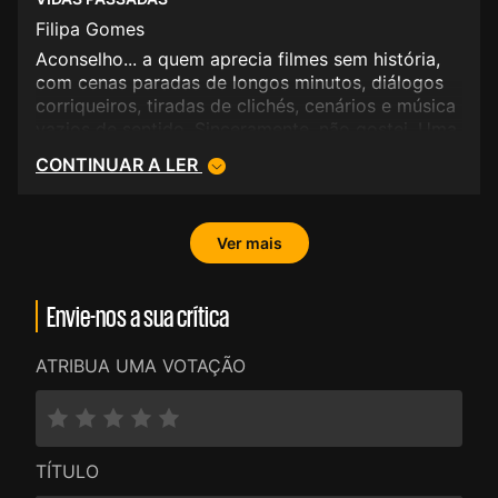
Magaro são magníficos actores. Um filme mesmo
Filipa Gomes
muito bonito. (em
"oceuoinfernoeodesejo.blogspot.com")
Aconselho... a quem aprecia filmes sem história,
com cenas paradas de longos minutos, diálogos
corriqueiros, tiradas de clichés, cenários e música
vazios de sentido. Sinceramente, não gostei. Uma
desilusão!
CONTINUAR A LER
Ver mais
Envie-nos a sua crítica
ATRIBUA UMA VOTAÇÃO
TÍTULO