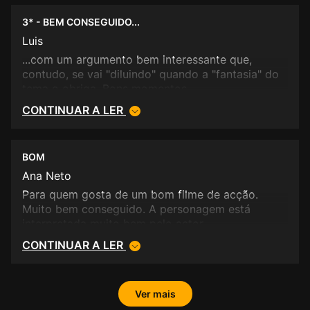
3* - BEM CONSEGUIDO...
Luis
...com um argumento bem interessante que,
contudo, se vai "diluindo" quando a "fantasia" do
tema o obriga. Bons momentos.
CONTINUAR A LER
BOM
Ana Neto
Para quem gosta de um bom filme de acção.
Muito bem conseguido. A personagem está
interpretada muito bem pelo actor.
CONTINUAR A LER
Ver mais