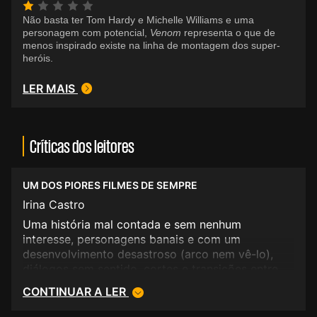
Não basta ter Tom Hardy e Michelle Williams e uma
personagem com potencial,
Venom
representa o que de
menos inspirado existe na linha de montagem dos super-
heróis.
LER MAIS
Críticas dos leitores
UM DOS PIORES FILMES DE SEMPRE
Irina Castro
Uma história mal contada e sem nenhum
interesse, personagens banais e com um
desenvolvimento desastroso (arco nem vê-lo),
diálogos sem sentido, cortes e transições entre
cena dignas de um editor principiante. Parece um
CONTINUAR A LER
filme feito por alguém que tinha de entregar o
trabalho no dia a seguir. Um total desastre.