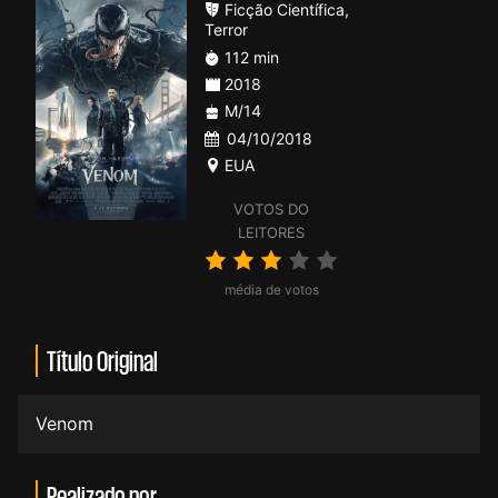
Ficção Científica
,
Terror
112 min
2018
M/14
04/10/2018
EUA
VOTOS DO
LEITORES
média de votos
Título Original
Venom
Realizado por