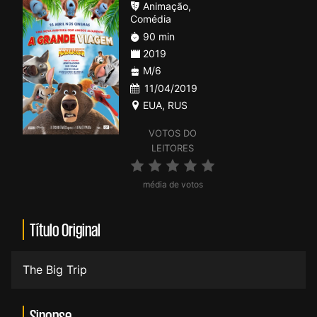
Animação
,
Comédia
90 min
2019
M/6
11/04/2019
EUA
,
RUS
VOTOS DO
LEITORES
média de votos
Título Original
The Big Trip
Sinopse