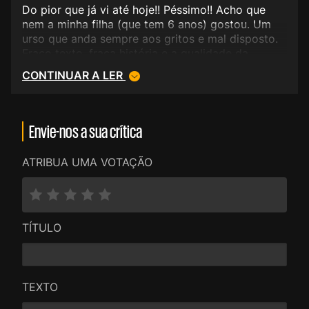
Do pior que já vi até hoje!! Péssimo!! Acho que
nem a minha filha (que tem 6 anos) gostou. Um
urso que anda sempre aos gritos e mal disposto.
Fraco texto, fraca história e a qualidade da
animação também bastante fraca.
CONTINUAR A LER
Envie-nos a sua crítica
ATRIBUA UMA VOTAÇÃO
TÍTULO
TEXTO