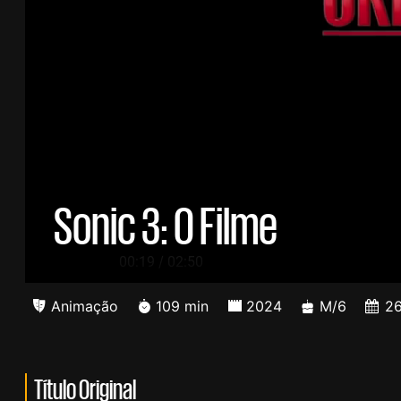
Sonic 3: O Filme
/
00:19
02:50
Animação
109 min
2024
M/6
26
Título Original