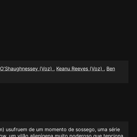
 O'Shaughnessey (Voz)
,
Keanu Reeves (Voz)
,
Ben
bem) usufruem de um momento de sossego, uma série
ow, um vilão alienígena muito poderoso que tenciona