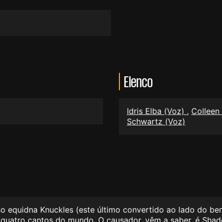
Elenco
Idris Elba (Voz)
,
Colleen
Schwartz (Voz)
oso equidna Knuckles (este último convertido ao lado do 
s quatro cantos do mundo. O causador, vêm a saber, é Shad