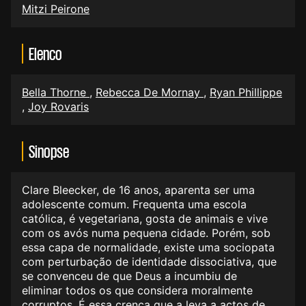
Mitzi Peirone
Elenco
Bella Thorne
,
Rebecca De Mornay
,
Ryan Phillippe
,
Joy Rovaris
Sinopse
Clare Bleecker, de 16 anos, aparenta ser uma
adolescente comum. Frequenta uma escola
católica, é vegetariana, gosta de animais e vive
com os avós numa pequena cidade. Porém, sob
essa capa de normalidade, existe uma sociopata
com perturbação de identidade dissociativa, que
se convenceu de que Deus a incumbiu de
eliminar todos os que considera moralmente
corruptos. É essa crença que a leva a actos de