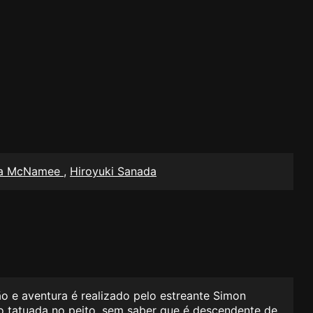
ca McNamee
,
Hiroyuki Sanada
o e aventura é realizado pelo estreante Simon
 tatuada no peito, sem saber que é descendente de