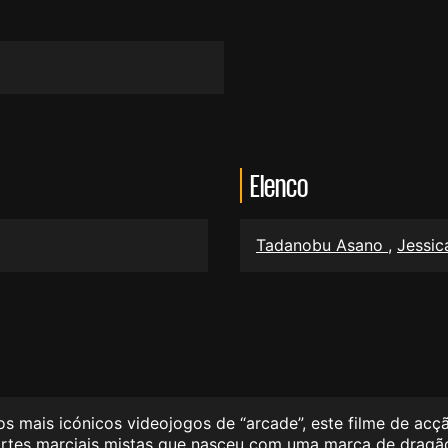
Elenco
Tadanobu Asano
,
Jessi
mais icónicos videojogos de “arcade”, este filme de acçã
rtes marciais mistas que nasceu com uma marca de dragão