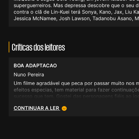
superguerreiros. Mas depressa descobre que o seu d
contra o clã de Lin-Kuei terá Sonya, Kano, Jax, Liu 
Jessica McNamee, Josh Lawson, Tadanobu Asano, Meh
Críticas dos leitores
BOA ADAPTACAO
Nuno Pereira
Um filme agradável que peca por passar muito nos 
efeitos especias, tem material para fazer continuaçõ
sucesso que tem. Gostei das personagens fiéis ao jo
CONTINUAR A LER