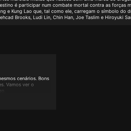
estino é participar num combate mortal contra as forças 
Kang e Kung Lao que, tal como ele, carregam o símbolo do d
cad Brooks, Ludi Lin, Chin Han, Joe Taslim e Hiroyuki S
mesmos cenários. Bons
es. Vamos ver o
go.