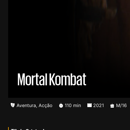
Mortal Kombat
Aventura
,
Acção
110 min
2021
M/16