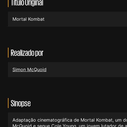
Título Original
Mortal Kombat
Realizado por
Simon McQuoid
Sinopse
Adaptação cinematográfica de Mortal Kombat, um dos 
McQuoid e segue Cole Young, um jovem lutador de a