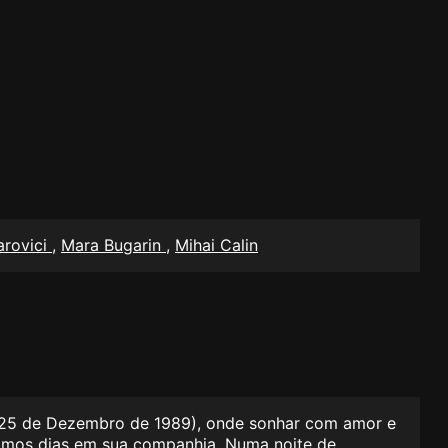
arovici
,
Mara Bugarin
,
Mihai Calin
 25 de Dezembro de 1989), onde sonhar com amor e
ltimos dias em sua companhia. Numa noite de