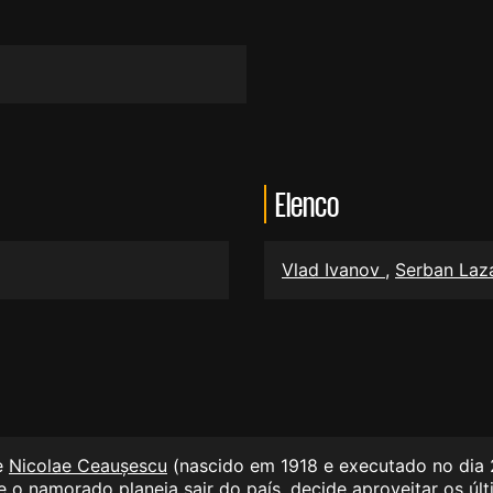
Elenco
Vlad Ivanov
,
Serban Laz
e
Nicolae Ceaușescu
(nascido em 1918 e executado no dia
e o namorado planeia sair do país, decide aproveitar os ú