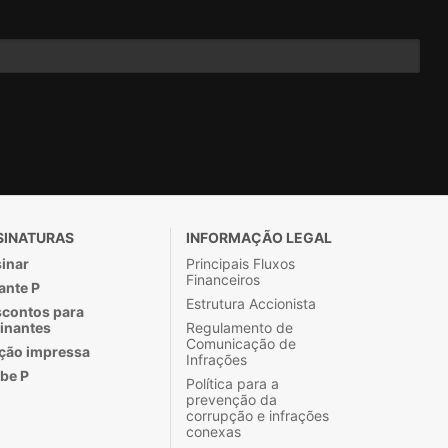
SINATURAS
INFORMAÇÃO LEGAL
inar
Principais Fluxos
Financeiros
ante P
Estrutura Accionista
contos para
inantes
Regulamento de
Comunicação de
ção impressa
Infrações
be P
Política para a
prevenção da
corrupção e infrações
conexas