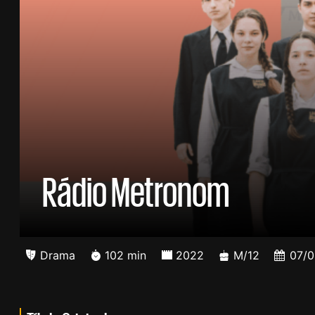
Rádio Metronom
Drama
102 min
2022
M/12
07/