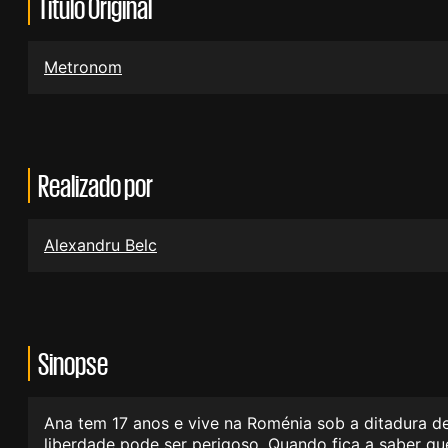
Título Original
Metronom
Realizado por
Alexandru Belc
Sinopse
Ana tem 17 anos e vive na Roménia sob a ditadura d
liberdade pode ser perigoso. Quando fica a saber qu