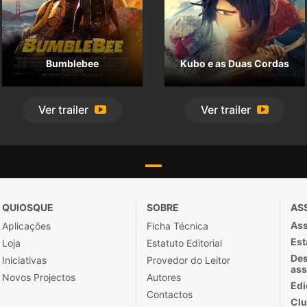
Bumblebee
Kubo e as Duas Cordas
Ver
trailer
Ver
trailer
QUIOSQUE
SOBRE
AS
Ass
Aplicações
Ficha Técnica
Est
Loja
Estatuto Editorial
Des
Iniciativas
Provedor do Leitor
ass
Novos Projectos
Autores
Edi
Contactos
Clu