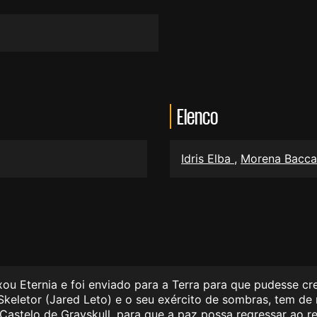
Elenco
Idris Elba
,
Morena Bacca
xou Eternia e foi enviado para a Terra para que pudesse cr
 Skeletor (Jared Leto) e o seu exército de sombras, tem de
Castelo de Grayskull, para que a paz possa regressar ao re