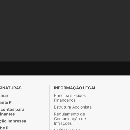
SINATURAS
INFORMAÇÃO LEGAL
inar
Principais Fluxos
Financeiros
ante P
Estrutura Accionista
contos para
inantes
Regulamento de
Comunicação de
ção impressa
Infrações
be P