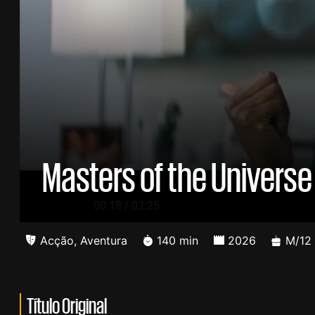
Masters of the Universe
/
00:19
02:25
Acção
,
Aventura
140 min
2026
M/12
Título Original