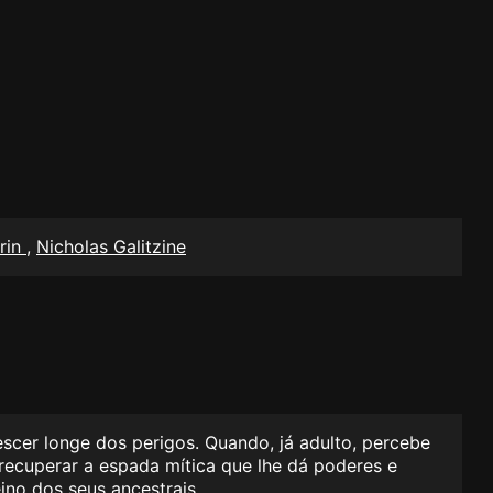
rin
,
Nicholas Galitzine
escer longe dos perigos. Quando, já adulto, percebe
 recuperar a espada mítica que lhe dá poderes e
ino dos seus ancestrais.