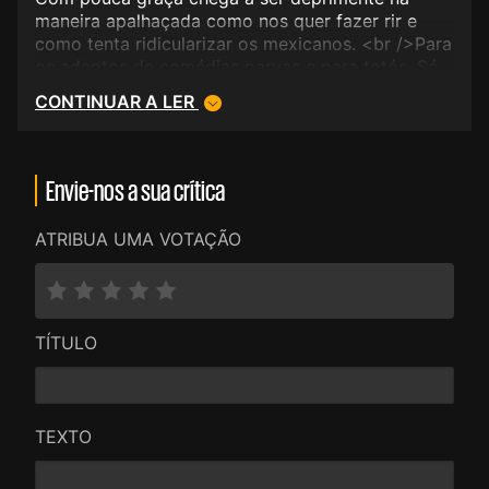
maneira apalhaçada como nos quer fazer rir e
como tenta ridicularizar os mexicanos. <br />Para
os adeptos de comédias parvas e para totós. Só
vê quem quer. A casa dos segredos também...
CONTINUAR A LER
Envie-nos a sua crítica
ATRIBUA UMA VOTAÇÃO
TÍTULO
TEXTO