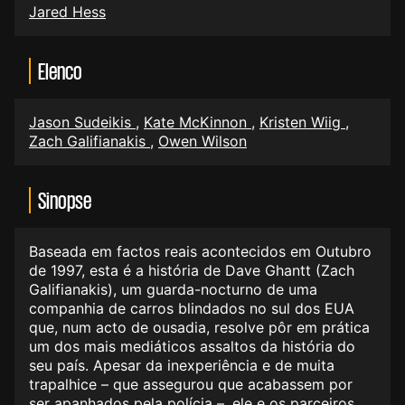
Jared Hess
Elenco
Jason Sudeikis
,
Kate McKinnon
,
Kristen Wiig
,
Zach Galifianakis
,
Owen Wilson
Sinopse
Baseada em factos reais acontecidos em Outubro
de 1997, esta é a história de Dave Ghantt (Zach
Galifianakis), um guarda-nocturno de uma
companhia de carros blindados no sul dos EUA
que, num acto de ousadia, resolve pôr em prática
um dos mais mediáticos assaltos da história do
seu país. Apesar da inexperiência e de muita
trapalhice – que assegurou que acabassem por
ser apanhados pela polícia –, ele e os parceiros