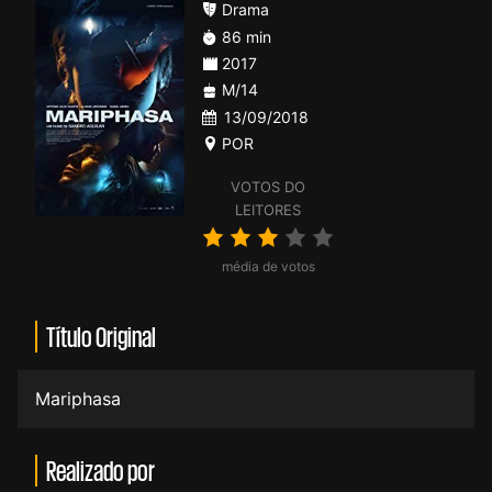
Drama
86 min
2017
M/14
13/09/2018
POR
VOTOS DO
LEITORES
média de votos
Título Original
Mariphasa
Realizado por