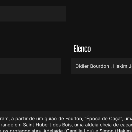
Elenco
Didier Bourdon
,
Hakim J
zaram, a partir de um guião de Fourlon, “Época de Caça”, 
grande em Saint Hubert des Bois, uma aldeia cheia de caça
 os protagonistas, Adélaïde (Camille Lou) e Simon (Hakim 