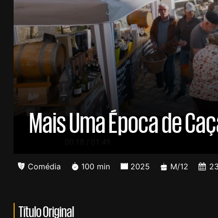
Mais Uma Época de Caç
/
00:19
01:49
Comédia
100 min
2025
M/12
2
Título Original