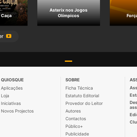
Asterix nos Jogos
 Caça
Olímpicos
Forç
er
QUIOSQUE
SOBRE
AS
Ass
Aplicações
Ficha Técnica
Est
Loja
Estatuto Editorial
Des
Iniciativas
Provedor do Leitor
ass
Novos Projectos
Autores
Edi
Contactos
Clu
Público+
Publicidade