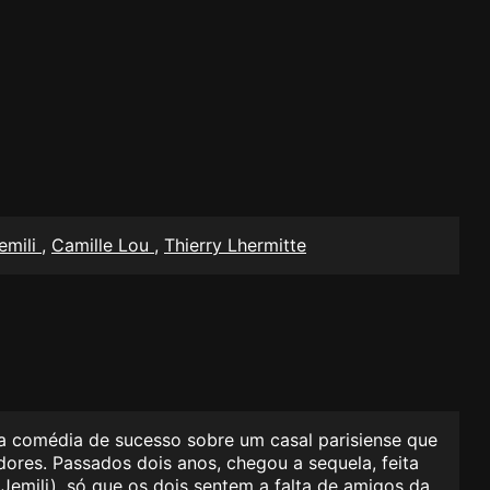
emili
,
Camille Lou
,
Thierry Lhermitte
uma comédia de sucesso sobre um casal parisiense que
dores. Passados dois anos, chegou a sequela, feita
Jemili), só que os dois sentem a falta de amigos da