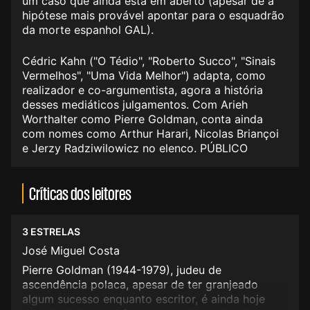
um caso que ainda está em aberto (apesar de a
hipótese mais provável apontar para o esquadrão
da morte espanhol GAL).
Cédric Kahn ("O Tédio", "Roberto Succo", "Sinais
Vermelhos", "Uma Vida Melhor") adapta, como
realizador e co-argumentista, agora a história
desses mediáticos julgamentos. Com Arieh
Worthalter como Pierre Goldman, conta ainda
com nomes como Arthur Harari, Nicolas Briançoi
e Jerzy Radziwilowicz no elenco. PÚBLICO
Críticas dos leitores
3 ESTRELAS
José Miguel Costa
Pierre Goldman (1944-1979), judeu de
ascendência polaca, apesar de ter granjeado
algum sucesso enquanto escritor, é ainda hoje