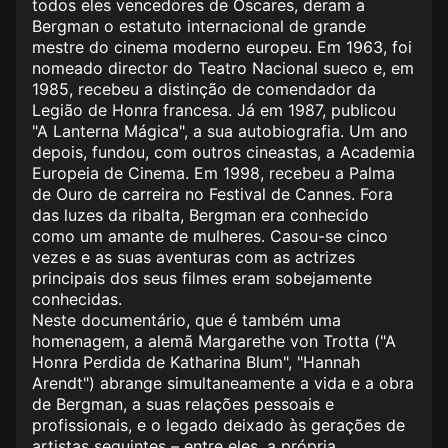
todos eles vencedores de Óscares, deram a
Bergman o estatuto internacional de grande
mestre do cinema moderno europeu. Em 1963, foi
nomeado director do Teatro Nacional sueco e, em
1985, recebeu a distinção de comendador da
Legião de Honra francesa. Já em 1987, publicou
"A Lanterna Mágica", a sua autobiografia. Um ano
depois, fundou, com outros cineastas, a Academia
Europeia de Cinema. Em 1998, recebeu a Palma
de Ouro de carreira no Festival de Cannes. Fora
das luzes da ribalta, Bergman era conhecido
como um amante de mulheres. Casou-se cinco
vezes e as suas aventuras com as actrizes
principais dos seus filmes eram sobejamente
conhecidas.
Neste documentário, que é também uma
homenagem, a alemã Margarethe von Trotta ("A
Honra Perdida de Katharina Blum", "Hannah
Arendt") abrange simultaneamente a vida e a obra
de Bergman, a suas relações pessoais e
profissionais, e o legado deixado às gerações de
artistas seguintes – entre eles, a própria