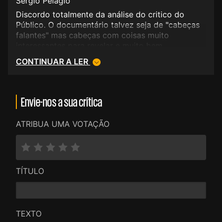
Sérgio Pelágio
Discordo totalmente da análise do critico do
Público. O documentário talvez seja de "cabeças
falantes" mas cabeças com coisas muito
interessantes para revelar e muito bem
moderadas por Margarethe von Trotta. E há
CONTINUAR A LER
qualquer coisa de mágico na forma encontrada
para misturar a narração e entrevistas actuais
com os excertos de filmes e imagens de arquivo
que nos coloca num tempo indefinido, o que
Envie-nos a sua crítica
resulta fantasticamente. Recomendo este
documentário a toda a gente, iniciados ou não na
ATRIBUA UMA VOTAÇÃO
obra do génio Ingmar Bergman (e se fosse o caso,
também não vejo nenhum problema que de vez
em quando se façam coisas só para iniciados).
TÍTULO
TEXTO