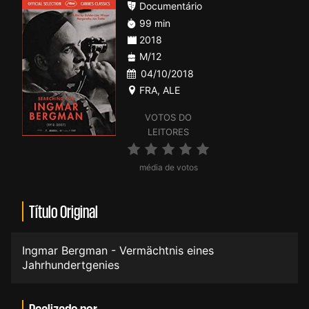
Documentário
99 min
2018
M/12
04/10/2018
FRA
,
ALE
VOTOS DO
LEITORES
média de votos
Título Original
Ingmar Bergman - Vermächtnis eines
Jahrhundertgenies