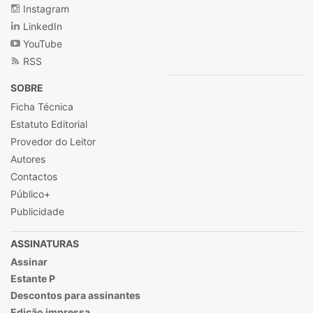
não o seja. (em
Instagram
"oceuoinfernoeodesejo.blogspot.com")
LinkedIn
YouTube
RSS
SOBRE
Ficha Técnica
Estatuto Editorial
Provedor do Leitor
Autores
Contactos
Público+
Publicidade
ASSINATURAS
Assinar
Estante P
Descontos para assinantes
Edição impressa