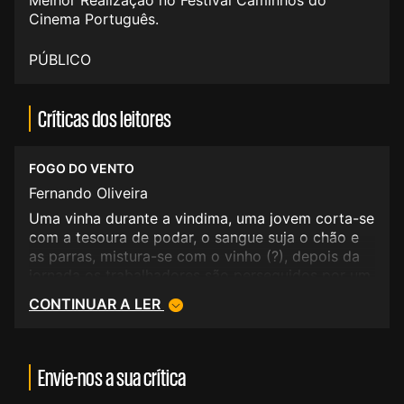
Melhor Realização no Festival Caminhos do
Cinema Português.
PÚBLICO
Críticas dos leitores
FOGO DO VENTO
Fernando Oliveira
Uma vinha durante a vindima, uma jovem corta-se
com a tesoura de podar, o sangue suja o chão e
as parras, mistura-se com o vinho (?), depois da
jornada os trabalhadores são perseguidos por um
touro desembestado, fogem para a copa dos
CONTINUAR A LER
sobreiros. Aqueles homens e aquelas mulheres
(todos não-actores) vão partilhando histórias e o
pão, vão mandando bocas. E depois do dia vem a
noite. Tudo isto nos é mostrado num realismo
Envie-nos a sua crítica
muito limpo e muito bonito, na forma como capta