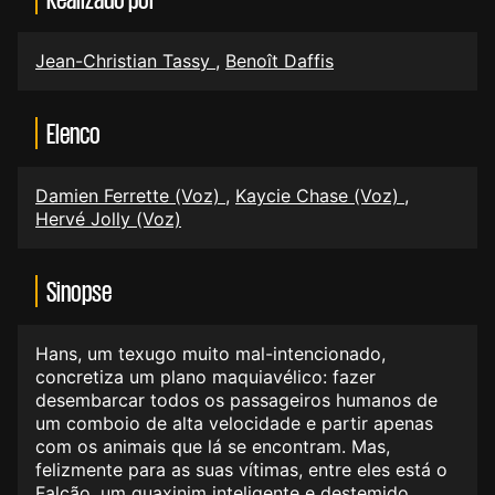
Jean-Christian Tassy
,
Benoît Daffis
Elenco
Damien Ferrette (Voz)
,
Kaycie Chase (Voz)
,
Hervé Jolly (Voz)
Sinopse
Hans, um texugo muito mal-intencionado,
concretiza um plano maquiavélico: fazer
desembarcar todos os passageiros humanos de
um comboio de alta velocidade e partir apenas
com os animais que lá se encontram. Mas,
felizmente para as suas vítimas, entre eles está o
Falcão, um guaxinim inteligente e destemido.