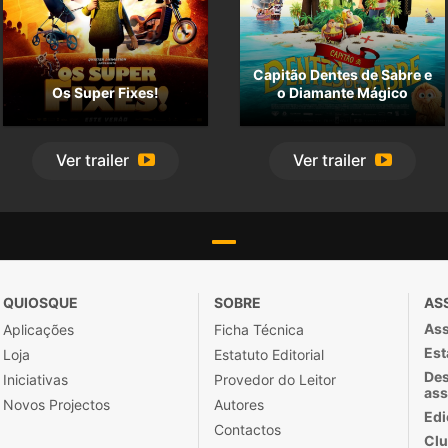
Capitão Dentes de Sabre e
Os Super Fixes!
o Diamante Mágico
Ver
trailer
Ver
trailer
QUIOSQUE
SOBRE
AS
Ass
Aplicações
Ficha Técnica
Est
Loja
Estatuto Editorial
Des
Iniciativas
Provedor do Leitor
ass
Novos Projectos
Autores
Edi
Contactos
Clu