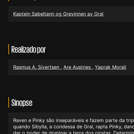
Kaptein Sabeltann og Grevinnen av Gral
Realizado por
Rasmus A. Sivertsen
,
Are Austnes
,
Yaprak Morali
Sinopse
Raven e Pinky são inseparáveis e fazem parte da tri
quando Sibylla, a condessa de Gral, rapta Pinky, dan
dar o poder de dominar a terra dos piratas. Determ