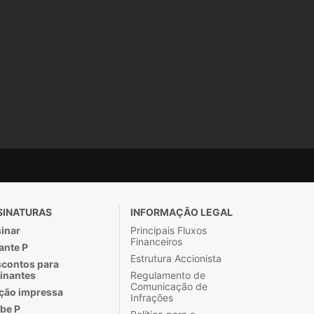
SINATURAS
INFORMAÇÃO LEGAL
inar
Principais Fluxos
Financeiros
ante P
Estrutura Accionista
contos para
inantes
Regulamento de
Comunicação de
ção impressa
Infrações
be P