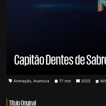
Capitão Dentes de Sabr
/
00:06
01:52
Animação
,
Aventura
77 min
2025
M/
Título Original