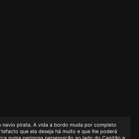
m navio pirata. A vida a bordo muda por completo
artefacto que ela deseja há muito e que lhe poderá
arca numa perigosa perseguição ao lado do Capitão e