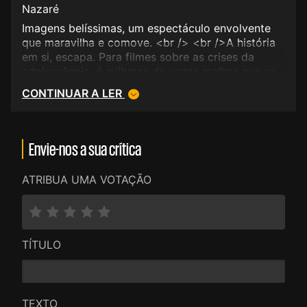
Nazaré
Imagens belíssimas, um espectáculo envolvente
que maravilha e comove. <br /> <br />A história
em si, escapa. Para filmes sobre as crises da
adolescência, é milhares de vezes melhor que as
produções rotineiras made in USA. Perfeito pano
CONTINUAR A LER
de fundo para Taylor Swift... <br /> <br />As
animações das figuras, sempre ao estilo Manga,
talvez pudessem ser actualizadas. <br /> <br
/>Mas são males menores. Não perder este filme
Envie-nos a sua crítica
no grande écran, e com som à altura, é um favor
que se faz a si próprio.
ATRIBUA UMA VOTAÇÃO
TÍTULO
TEXTO