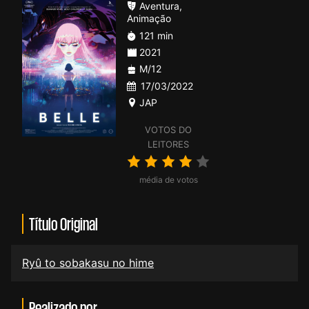
Aventura
,
Animação
121 min
2021
M/12
17/03/2022
JAP
VOTOS DO
LEITORES
média de votos
Título Original
Ryû to sobakasu no hime
Realizado por