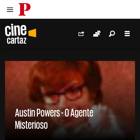
PÚBLICO
Ir para o conteúdo
Ir para navegação principal
Redes Sociais
Sessões
Pesquis
Men
//
Austin Powers - O Agente
Misterioso