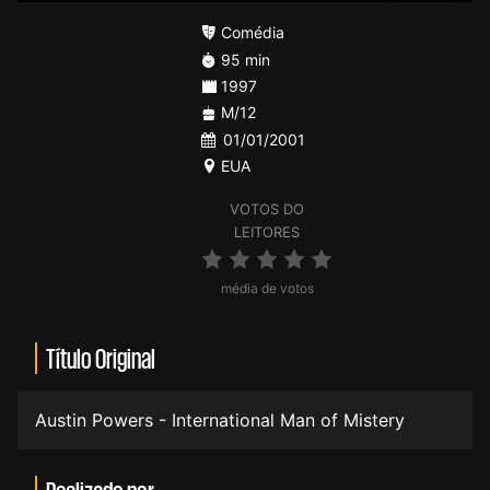
Comédia
95 min
1997
M/12
01/01/2001
EUA
VOTOS DO
LEITORES
média de votos
Título Original
Austin Powers - International Man of Mistery