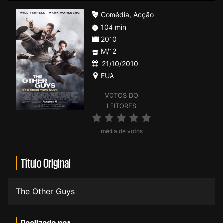
Comédia
,
Acção
104 min
2010
M/12
21/10/2010
EUA
VOTOS DO
LEITORES
média de votos
Título Original
The Other Guys