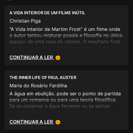
A VIDA INTERIOR DE UM FILME INÚTIL
Christian Piga
“A Vida Interior de Martim Frost” é um filme onde
o autor tentou misturar poesia e filosofia no único
espaço de uma casa do campo. O resultado final
não traduz nenhuma emoção: um filme lento cheio
de contradições, com actores que entram e saem
CONTINUAR A LER
da cena sem coerência. <BR/> Aconselho os
espectadores a investir os 4,5 euro do filme numa
bela caipirinha, o resultado vai sem dúvida deixar
THE INNER LIFE OF PAUL AUSTER
uma marca maior na vossa vida...<BR/>
Maria do Rosário Fardilha
A água em ebulição. pode ser o ponto de partida
para um romance ou para uma teoria filosófica.
Se eu observar a água fervente ou se estiver
ausente e forem vocês os observadores, ela
assume um significado diferente. Água em
CONTINUAR A LER
ebulição: queima, aquece, escalda, evapora-se,
liberta, purifica, embacia. Ser é ser percebido (G.