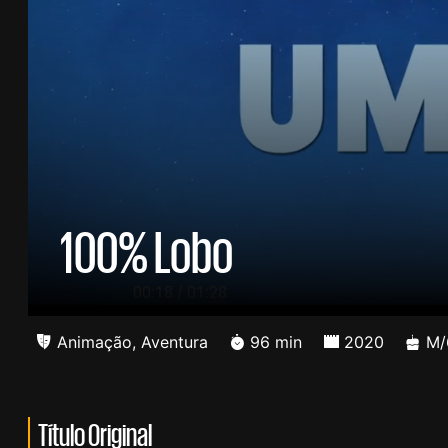
100% Lobo
/
00:19
01:28
Animação
,
Aventura
96 min
2020
M/
Título Original