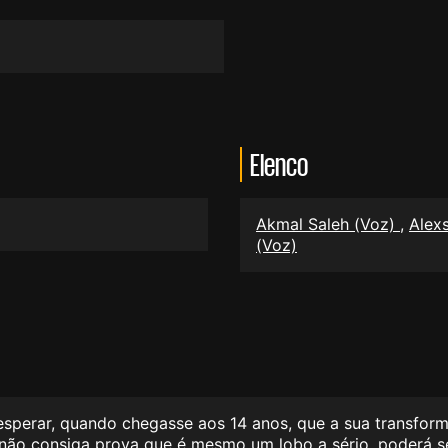
Elenco
Akmal Saleh (Voz)
,
Alex
(Voz)
 esperar, quando chegasse aos 14 anos, que a sua transfor
não consiga prova que é mesmo um lobo a sério, poderá se