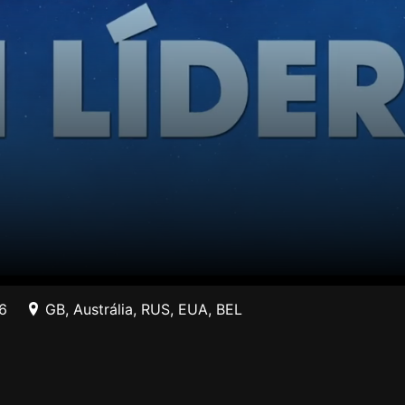
6
GB
,
Austrália
,
RUS
,
EUA
,
BEL