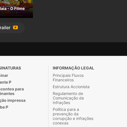
aia - O Filme
railer
SINATURAS
INFORMAÇÃO LEGAL
inar
Principais Fluxos
Financeiros
ante P
Estrutura Accionista
contos para
inantes
Regulamento de
Comunicação de
ção impressa
Infrações
be P
Política para a
prevenção da
corrupção e infrações
conexas