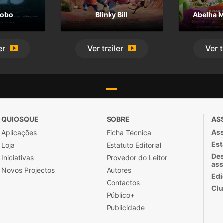
Lobo
Blinky Bill
Abelha M
er
Ver
trailer
Ver
t
QUIOSQUE
SOBRE
AS
Ass
Aplicações
Ficha Técnica
Est
Loja
Estatuto Editorial
Des
Iniciativas
Provedor do Leitor
ass
Novos Projectos
Autores
Edi
Contactos
Clu
Público+
Publicidade