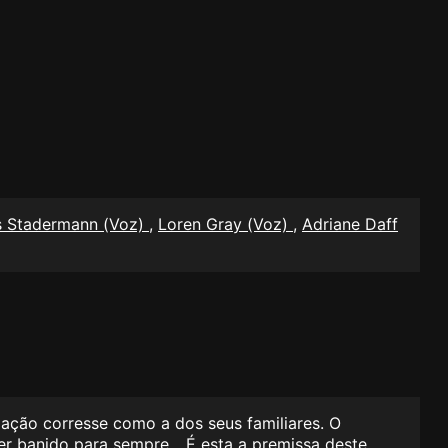
s Stadermann (Voz)
,
Loren Gray (Voz)
,
Adriane Daff
mação corresse como a dos seus familiares. O
r banido para sempre... É esta a premissa deste