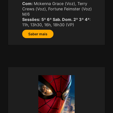
Com:
Mckenna Grace (Voz), Terry
Crews (Voz), Fortune Feimster (Voz)
M/6
Sessões:
5ª 6ª Sab. Dom. 2ª 3ª 4ª
:
11h, 13h30, 16h, 18h30 (VP)
Saber mais