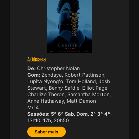
A Odisseia
De:
Christopher Nolan
Com:
Zendaya, Robert Pattinson,
Lupita Nyong'o, Tom Holland, Josh
Stewart, Benny Safdie, Elliot Page,
Charlize Theron, Samantha Morton,
Anne Hathaway, Matt Damon
M/14
Sessões:
5ª 6ª Sab. Dom. 2ª 3ª 4ª
:
13h10, 17h, 20h50
Saber mais