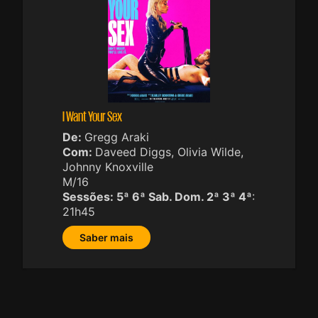
I Want Your Sex
De:
Gregg Araki
Com:
Daveed Diggs, Olivia Wilde,
Johnny Knoxville
M/16
Sessões:
5ª 6ª Sab. Dom. 2ª 3ª 4ª
:
21h45
Saber mais