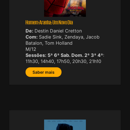
Homem-Aranha: Um Novo Dia
De:
Destin Daniel Cretton
Com:
Sadie Sink, Zendaya, Jacob
Batalon, Tom Holland
M/12
Sessões:
5ª 6ª Sab. Dom. 2ª 3ª 4ª
:
11h30, 14h40, 17h50, 20h30, 21h10
Saber mais