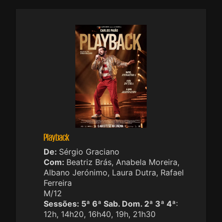
Playback
De:
Sérgio Graciano
Com:
Beatriz Brás, Anabela Moreira,
Albano Jerónimo, Laura Dutra, Rafael
Ferreira
M/12
Sessões:
5ª 6ª Sab. Dom. 2ª 3ª 4ª
:
12h, 14h20, 16h40, 19h, 21h30