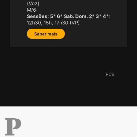
(Voz)
M/6
Sessões:
5ª 6ª Sab. Dom. 2ª 3ª 4ª
:
12h30, 15h, 17h30 (VP)
Saber mais
Público