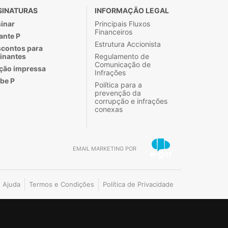
SINATURAS
INFORMAÇÃO LEGAL
inar
Principais Fluxos
Financeiros
ante P
Estrutura Accionista
contos para
inantes
Regulamento de
Comunicação de
ção impressa
Infrações
be P
Política para a
prevenção da
corrupção e infrações
conexas
EMAIL MARKETING POR
Ajuda
Termos e Condições
Política de Privacidade