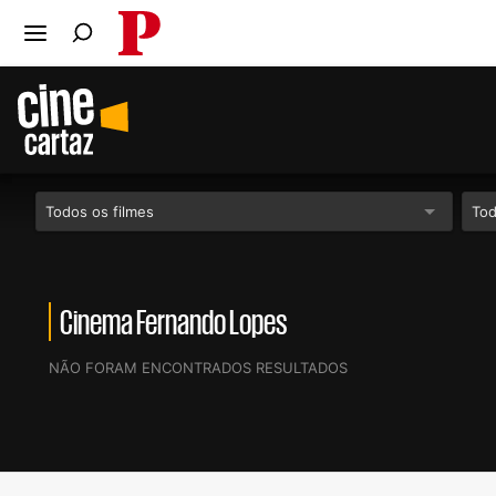
PÚBLICO
Ir para o conteúdo
Ir para navegação principal
Pesquise no Público
Todos os filmes
Tod
Cinema Fernando Lopes
NÃO FORAM ENCONTRADOS RESULTADOS