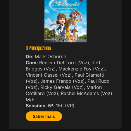
O Principezinho
De:
Mark Osborne
Com:
Benicio Del Toro (Voz), Jeff
Bridges (Voz), Mackenzie Foy (Voz),
Vincent Cassel (Voz), Paul Giamatti
(Voz), James Franco (Voz), Paul Rudd
(Voz), Ricky Gervais (Voz), Marion
Cotillard (Voz), Rachel McAdams (Voz)
M/6
Sessões:
5ª
: 15h (VP)
Saber mais