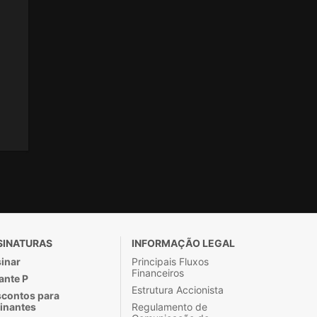
SINATURAS
INFORMAÇÃO LEGAL
inar
Principais Fluxos
Financeiros
ante P
Estrutura Accionista
contos para
inantes
Regulamento de