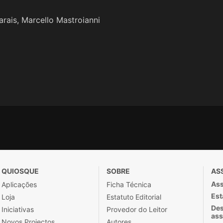
arais, Marcello Mastroianni
QUIOSQUE
SOBRE
AS
Ass
Aplicações
Ficha Técnica
Est
Loja
Estatuto Editorial
Des
Iniciativas
Provedor do Leitor
ass
Novos Projectos
Autores