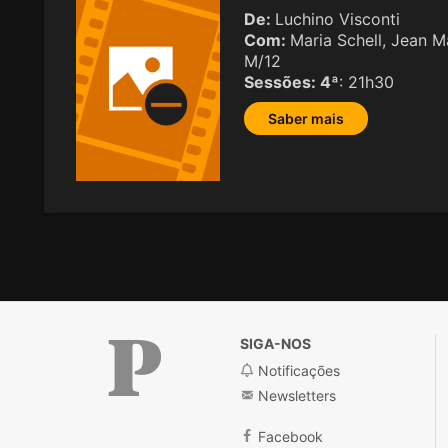
De:
Luchino Visconti
Com:
Maria Schell, Jean M
M/12
Sessões:
4ª
: 21h30
Saber mais
SIGA-NOS
Notificações
Newsletters
Facebook